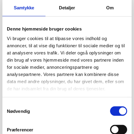
Samtykke
Detaljer
Om
Grundlæggeren bag Furrebæks
Anlæg
Denne hjemmeside bruger cookies
Vi bruger cookies til at tilpasse vores indhold og
Virksomheden ejes drives af den passioneret og
annoncer, til at vise dig funktioner til sociale medier og til
ambitiøse anlægsgartner Henrik Furrebæk, som
at analysere vores trafik. Vi deler også oplysninger om
har været indenfor faget i over 8 år. Dette gør
din brug af vores hjemmeside med vores partnere inden
udførslen af arbejdet er med en stor
baggrundsviden og erfaring, så alle opgaver kan
for sociale medier, annonceringspartnere og
trygt overlades til Furrebæks Anlæg.
analysepartnere. Vores partnere kan kombinere disse
data med andre oplysninger, du har givet dem, eller som
de har indsamlet fra din brug af deres tjenester.
Samtykkevalg
Nødvendig
Præferencer